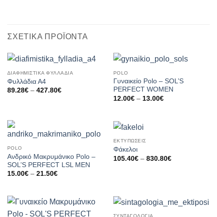
ΣΧΕΤΙΚΆ ΠΡΟΪΌΝΤΑ
ΔΙΑΦΗΜΙΣΤΙΚΑ ΦΥΛΛΑΔΙΑ
POLO
Γυναικείο Polo – SOL’S
Φυλλάδια Α4
PERFECT WOMEN
Price
89.28
€
–
427.80
€
range:
Price
12.00
€
–
13.00
€
89.28€
range:
through
12.00€
427.80€
through
13.00€
ΕΚΤΥΠΩΣΕΙΣ
POLO
Φάκελοι
Ανδρικό Μακρυμάνικο Polo –
Price
105.40
€
–
830.80
€
range:
SOL’S PERFECT LSL MEN
105.40€
Price
15.00
€
–
21.50
€
through
range:
830.80€
15.00€
through
21.50€
ΣΥΝΤΑΓΟΛΟΓΙΑ