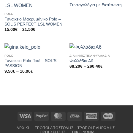
Συνταγολόγια με Εκτύπωση
POLO
Γυναικείο Μακρυμάνικο Polo –
SOL’S PERFECT LSL WOMEN
Price
15.00
€
–
21.50
€
range:
15.00€
through
21.50€
POLO
ΔΙΑΦΗΜΙΣΤΙΚΑ ΦΥΛΛΑΔΙΑ
Γυναικείο Polo Πικέ – SOL’S
Φυλλάδια Α6
PASSION
Price
68.20
€
–
260.40
€
range:
Price
9.50
€
–
10.90
€
68.20€
range:
through
9.50€
260.40€
through
10.90€
Visa
PayPal
MasterCard
Cash
American
Maestro
On
Express
ΑΡΧΙΚΉ
ΤΡΌΠΟΙ ΑΠΟΣΤΟΛΉΣ
ΤΡΌΠΟΙ ΠΛΗΡΩΜΉΣ
Delivery
ΌΡΟΙ ΧΡΉΣΗΣ
ΕΠΙΚΟΙΝΩΝΊΑ