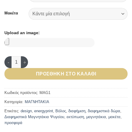
Μακέτα
Upload an image:
Διαφημιστικά Μαγνητάκια Ψυγείου ποσότητα
ΠΡΟΣΘΉΚΗ ΣΤΟ ΚΑΛΆΘΙ
Κωδικός προϊόντος:
MAG1
Κατηγορία:
ΜΑΓΝΗΤΑΚΙΑ
Ετικέτες:
design
,
energyprint
,
Βόλος
,
διαφήμιση
,
διαφημιστικά δώρα
,
Διαφημιστικά Μαγνητάκια Ψυγείου
,
εκτύπωση
,
μαγνητάκια
,
μακέτα
,
προσφορά