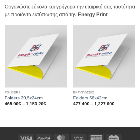
Οργανώστε εύκολα και γρήγορα την εταιρική σας ταυτότητα
με προϊόντα εκτύπωσης από την
Energy Print
FOLDERS
ΕΚΤΥΠΩΣΕΙΣ
Folders 20,5x24cm
Folders 56x42cm
Price
Price
465.00
€
–
1,153.20
€
477.40
€
–
1,227.60
€
range:
range:
465.00€
477.40€
through
through
1,153.20€
1,227.60€
Visa
PayPal
MasterCard
Cash
American
Maestro