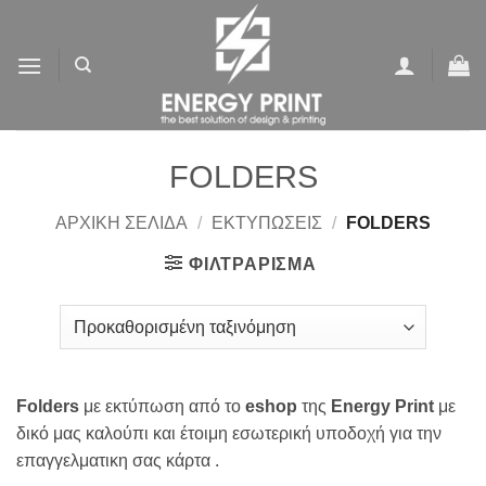
Μετάβαση
στο
περιεχόμενο
FOLDERS
ΑΡΧΙΚΉ ΣΕΛΊΔΑ
/
ΕΚΤΥΠΩΣΕΙΣ
/
FOLDERS
ΦΙΛΤΡΆΡΙΣΜΑ
Folders
με εκτύπωση από το
eshop
της
Energy Print
με
δικό μας καλούπι και έτοιμη εσωτερική υποδοχή για την
επαγγελματικη σας κάρτα .