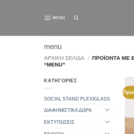
Μετάβαση
στο
MENU
περιεχόμενο
menu
ΑΡΧΙΚΉ ΣΕΛΊΔΑ
/
ΠΡΟΪΌΝΤΑ ΜΕ 
“MENU”
ΚΑΤΗΓΟΡΊΕΣ
Προ
SOCIAL STAND PLEXIGLASS
ΔΙΑΦΗΜΙΣΤΙΚΑ ΔΩΡΑ
ΕΚΤΥΠΩΣΕΙΣ