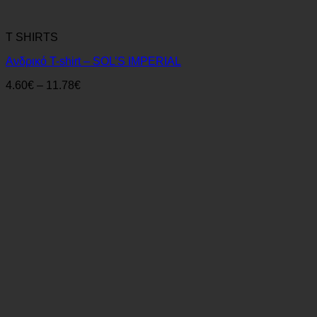
T SHIRTS
Ανδρικό T-shirt – SOL’S IMPERIAL
Price
4.60
€
–
11.78
€
range:
4.60€
through
11.78€