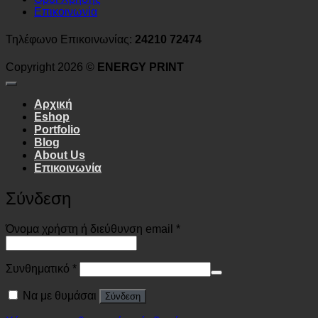
Επικοινωνία
Τηλέφωνο Επικοινωνίας:
24210 72474
Copyright 2026 ©
ENERGY PRINT
Αρχική
Eshop
Portfolio
Blog
About Us
Επικοινωνία
Σύνδεση
Απαιτείται
Όνομα χρήστη ή διεύθυνση email
*
Απαιτείται
Συνθηματικό
*
Να με θυμάσαι
Σύνδεση