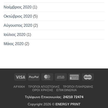
Νοέμβριος 2020
(1)
Οκτώβριος 2020
(5)
Αύγουστος 2020
(2)
Ιούλιος 2020
(1)
Μάιος 2020
(2)
Visa
PayPal
MasterCard
Cash
American
Maestro
On
Express
ΑΡΧΙΚΉ
ΤΡΌΠΟΙ ΑΠΟΣΤΟΛΉΣ
ΤΡΌΠΟΙ ΠΛΗΡΩΜΉΣ
Delivery
ΌΡΟΙ ΧΡΉΣΗΣ
ΕΠΙΚΟΙΝΩΝΊΑ
Τηλέφωνο Επικοινωνίας:
24210 72474
Copyright 2026 ©
ENERGY PRINT