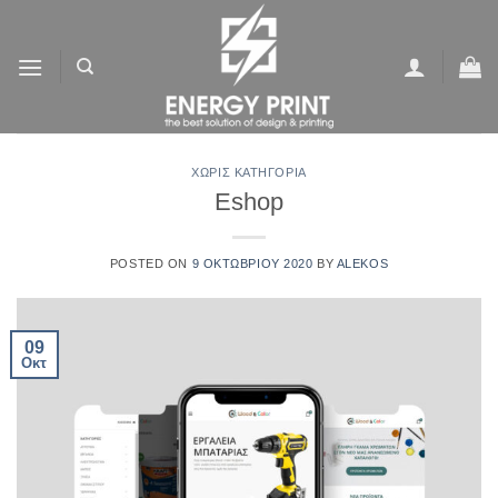
Μετάβαση
στο
περιεχόμενο
ΧΩΡΊΣ ΚΑΤΗΓΟΡΊΑ
Eshop
POSTED ON
9 ΟΚΤΩΒΡΊΟΥ 2020
BY
ALEKOS
09
Οκτ