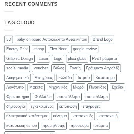
on
RECENT COMMENTS
Eshop
board
TAG CLOUD
3D
baby on board Αυτοκόλλητο Αυτοκινήτου
Brand Logo
Energy Print
eshop
Flex Neon
google review
Graphic Design
Laser
Logo
plexi glass
Pvc Γράμματα
social media
voucher
Βόλος
Γονείς
Γράμματα Αφρολέξ
Διαφημιστικά
Δικηγόρος
Ελλάδα
Ιατρείο
Κατάστημα
Λογότυπο
Μακέτα
Μηχανικός
Μωρό
Πινακίδες
Σχέδια
Φροντιστήριο
Φυλλάδια
αυτοκόλλητα
αυτοκόλλητο
δημιουργία
εγκεκριμένος
εκτύπωση
επιγραφές
ηλεκτρονικό κατάστημα
κέντημα
κατασκευές
κατασκευή
κατασκευη eshop
προμηθευτής
προσφορα
στάμπα