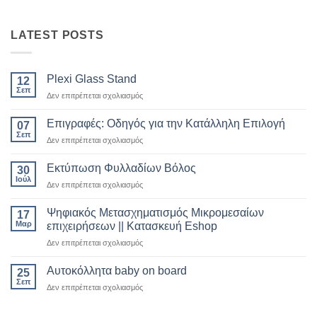
LATEST POSTS
Plexi Glass Stand
12
Σεπ
στο
Δεν επιτρέπεται σχολιασμός
Plexi
Glass
Επιγραφές: Οδηγός για την Κατάλληλη Επιλογή
07
Stand
Σεπ
στο
Δεν επιτρέπεται σχολιασμός
Επιγραφές:
Οδηγός
Εκτύπωση Φυλλαδίων Βόλος
30
για
Ιούλ
στο
Δεν επιτρέπεται σχολιασμός
την
Εκτύπωση
Κατάλληλη
Φυλλαδίων
Ψηφιακός Μετασχηματισμός Μικρομεσαίων
Επιλογή
17
Βόλος
Μαρ
επιχειρήσεων || Κατασκευή Eshop
στο
Δεν επιτρέπεται σχολιασμός
Ψηφιακός
Μετασχηματισμός
Αυτοκόλλητα baby on board
25
Μικρομεσαίων
Σεπ
στο
Δεν επιτρέπεται σχολιασμός
επιχειρήσεων
Αυτοκόλλητα
||
baby
Κατασκευή