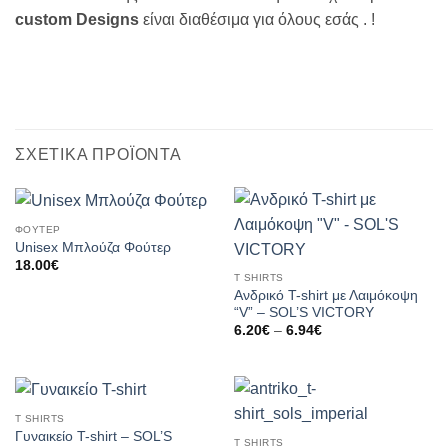
custom Designs
είναι διαθέσιμα για όλους εσάς . !
ΣΧΕΤΙΚΆ ΠΡΟΪΌΝΤΑ
ΦΟΥΤΕΡ
Unisex Μπλούζα Φούτερ
18.00
€
T SHIRTS
Ανδρικό T-shirt με Λαιμόκοψη
“V” – SOL’S VICTORY
Price
6.20
€
–
6.94
€
range:
6.20€
through
6.94€
T SHIRTS
Γυναικείο T-shirt – SOL’S
T SHIRTS