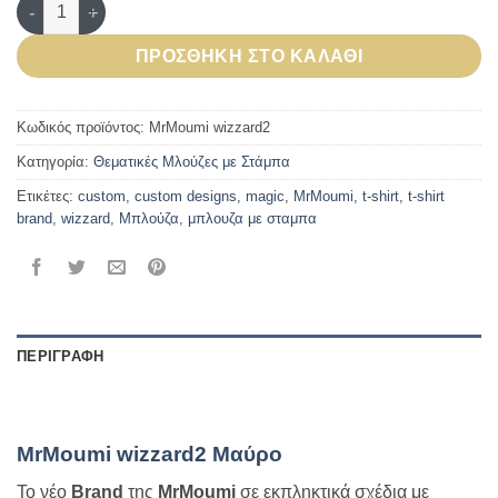
MrMoumi wizzard2 Μαύρο ποσότητα
ΠΡΟΣΘΉΚΗ ΣΤΟ ΚΑΛΆΘΙ
Κωδικός προϊόντος:
MrMoumi wizzard2
Κατηγορία:
Θεματικές Μλούζες με Στάμπα
Ετικέτες:
custom
,
custom designs
,
magic
,
MrMoumi
,
t-shirt
,
t-shirt
brand
,
wizzard
,
Μπλούζα
,
μπλουζα με σταμπα
ΠΕΡΙΓΡΑΦΉ
ΕΠΙΠΛΈΟΝ ΠΛΗΡΟΦΟΡΊΕΣ
MrMoumi wizzard2 Μαύρο
Το νέο
Brand
της
MrMoumi
σε εκπληκτικά σχέδια με