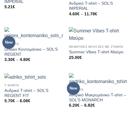
IMPERIAL
Ανδρικό T-shirt – SOL’S
5.21
€
IMPERIAL
Price
4.60
€
–
11.78
€
range:
4.60€
through
11.78€
New
T SHIRTS
ΘΕΜΑΤΙΚΈΣ ΜΛΟΎΖΕΣ ΜΕ ΣΤΆΜΠΑ
Unisex Κοντομάνικο – SOL’S
Summer Vibes T-shirt Μαύρο
REGENT
25.00
€
Price
3.30
€
–
4.80
€
range:
3.30€
through
4.80€
T SHIRTS
New
T SHIRTS
Ανδρικό T-shirt – SOL’S
Ανδρικό Μακρυμάνικο T-shirt –
REGENT FIT
SOL’S MONARCH
Price
5.70
€
–
6.08
€
range:
Price
6.20
€
–
6.82
€
5.70€
range:
through
6.20€
6.08€
through
6.82€