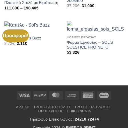
200×400
Πλαστικό Στυλό με Εκτύπωση
Original
Η
37.20
€
31.00
€
Price
111.60
€
–
198.40
€
price
τρέχουσα
range:
was:
τιμή
111.60€
37.20€.
είναι:
through
31.00€.
198.40€
ΚΑΠΕΛΑ
Προσφορά!
ΦΟΡΜΕΣ ΕΡΓΑΣΙΑΣ
Καπέλο – Sol’s Buzz
Φόρμα Εργασίας – SOL’S
Original
Η
3.72
€
2.11
€
price
τρέχουσα
SOLSTICE PRO NΕΤΟ
was:
τιμή
53.32
€
3.72€.
είναι:
2.11€.
Visa
PayPal
MasterCard
Cash
American
Maestro
On
Express
ΑΡΧΙΚΉ
ΤΡΌΠΟΙ ΑΠΟΣΤΟΛΉΣ
ΤΡΌΠΟΙ ΠΛΗΡΩΜΉΣ
Delivery
ΌΡΟΙ ΧΡΉΣΗΣ
ΕΠΙΚΟΙΝΩΝΊΑ
Τηλέφωνο Επικοινωνίας:
24210 72474
Copyright 2026 ©
ENERGY PRINT