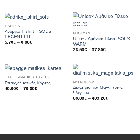
range:
6.20€
through
6.94€
T SHIRTS
Ανδρικό T-shirt – SOL’S
ΜΠΟΥΦΑΝ
REGENT FIT
Unisex Αμάνικο Γιλέκο SOL’S
Price
5.70
€
–
6.08
€
WARM
range:
Price
26.50
€
–
37.80
€
5.70€
range:
through
26.50€
6.08€
through
37.80€
ΕΠΑΓΓΕΛΜΑΤΙΚΕΣ ΚΑΡΤΕΣ
ΜΑΓΝΗΤΑΚΙΑ
Επαγγελματικές Κάρτες
Διαφημιστικά Μαγνητάκια
Price
40.00
€
–
70.00
€
range:
Ψυγείου
40.00€
Price
86.80
€
–
409.20
€
through
range:
70.00€
86.80€
through
409.20€