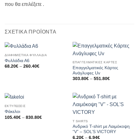
που θα επιλέξετε .
ΣΧΕΤΙΚΆ ΠΡΟΪΌΝΤΑ
ΔΙΑΦΗΜΙΣΤΙΚΑ ΦΥΛΛΑΔΙΑ
Φυλλάδια Α6
ΕΠΑΓΓΕΛΜΑΤΙΚΕΣ ΚΑΡΤΕΣ
Price
68.20
€
–
260.40
€
Επαγγελματικές Κάρτες
range:
Ανάγλυφες Uv
68.20€
through
Price
303.80
€
–
551.80
€
260.40€
range:
303.80€
through
551.80€
ΕΚΤΥΠΩΣΕΙΣ
Φάκελοι
Price
105.40
€
–
830.80
€
range:
T SHIRTS
105.40€
Ανδρικό T-shirt με Λαιμόκοψη
through
“V” – SOL’S VICTORY
830.80€
Price
6.20
€
–
6.94
€