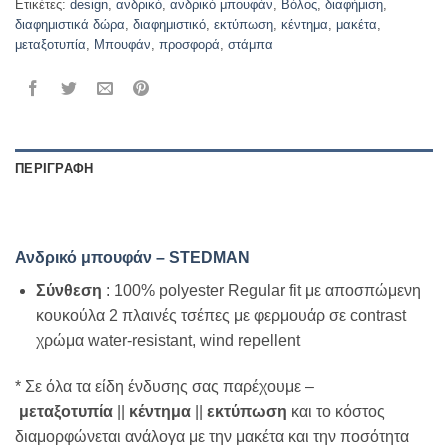
Ετικέτες:
design
,
ανδρικό
,
ανδρικό μπουφάν
,
Βόλος
,
διαφήμιση
,
διαφημιστικά δώρα
,
διαφημιστικό
,
εκτύπωση
,
κέντημα
,
μακέτα
,
μεταξοτυπία
,
Μπουφάν
,
προσφορά
,
στάμπα
ΠΕΡΙΓΡΑΦΉ
ΕΠΙΠΛΈΟΝ ΠΛΗΡΟΦΟΡΊΕΣ
Ανδρικό μπουφάν – STEDMAN
Σύνθεση
: 100% polyester Regular fit με αποσπώμενη
κουκούλα 2 πλαινές τσέπες με φερμουάρ σε contrast
χρώμα water-resistant, wind repellent
* Σε όλα τα είδη ένδυσης σας παρέχουμε –
μεταξοτυπία
||
κέντημα
||
εκτύπωση
και το κόστος
διαμορφώνεται ανάλογα με την μακέτα και την ποσότητα