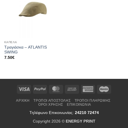
ΚΑΠΕΛΑ
Τραγιάσκα – ATLANTIS
SWING
7.50
€
Visa
PayPal
MasterCard
Cash
American
Maestro
On
Express
ΑΡΧΙΚΉ
ΤΡΌΠΟΙ ΑΠΟΣΤΟΛΉΣ
ΤΡΌΠΟΙ ΠΛΗΡΩΜΉΣ
Delivery
ΌΡΟΙ ΧΡΉΣΗΣ
ΕΠΙΚΟΙΝΩΝΊΑ
Τηλέφωνο Επικοινωνίας:
24210 72474
Copyright 2026 ©
ENERGY PRINT